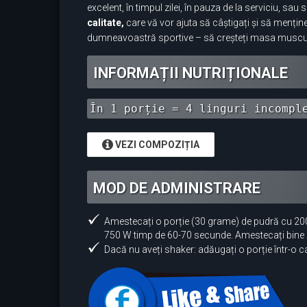
excelent, în timpul zilei, în pauza de la serviciu, 
calitate,
care vă vor ajuta să câștigați și să mențin
dumneavoastră sportive – să creșteți masa musculară
INFORMAȚII NUTRIȚIONALE
În 1 porție = 4 linguri incompl
VEZI COMPOZIȚIA
MOD DE ADMINISTRARE
Amestecați o porție (30 grame) de pudră cu 200 ml
750 W timp de 60-70 secunde. Amestecați bine ș
Dacă nu aveți shaker: adăugați o porție într-o c