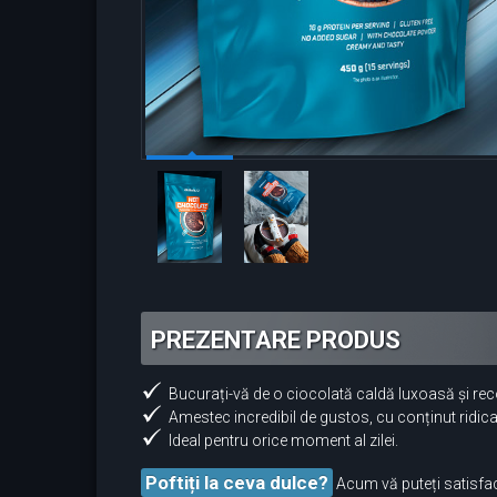
PREZENTARE PRODUS
Bucurați-vă de o ciocolată caldă luxoasă și reco
Amestec incredibil de gustos, cu conținut ridica
Ideal pentru orice moment al zilei.
Poftiți la ceva dulce?
Acum vă puteți satisfac