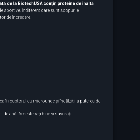
lată de la BiotechUSA conțin proteine de înaltă
e sportive. Indiferent care sunt scopurile
or de încredere.
ea în cuptorul cu microunde și încălziți la puterea de
l de apă. Amestecați bine și savurați.