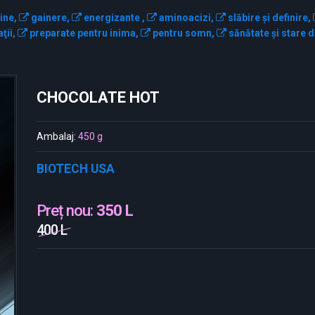
ine,
gainere,
energizante ,
aminoacizi,
slăbire și definire,
ţii,
preparate pentru inima,
pentru somn,
sănătate și stare d
CHOCOLATE HOT
Ambalaj:
450 g
BIOTECH USA
Preț nou:
350 L
400 L