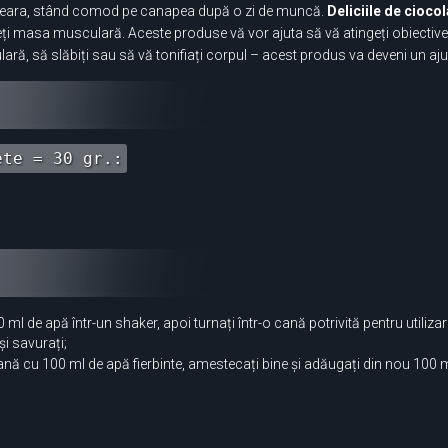
sau seara, stând comod pe canapea după o zi de muncă.
Deliciile de cioco
eți masa musculară. Aceste produse vă vor ajuta să vă atingeți obiectivel
, să slăbiți sau să vă tonifiați corpul – acest produs va deveni un ajut
ete = 30 gr.:
 de apă într-un shaker, apoi turnați într-o cană potrivită pentru utilizar
i savurați;
ană cu 100 ml de apă fierbinte, amestecați bine și adăugați din nou 100 m