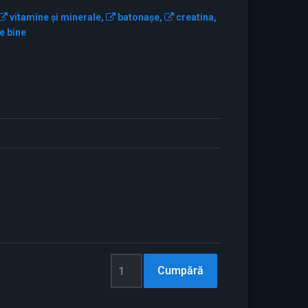
vitamine şi minerale,
batonaşe,
creatina,
e bine