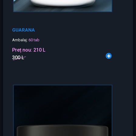
GUARANA
Ambalaj:
60 tab
Preț nou:
210 L
300 L