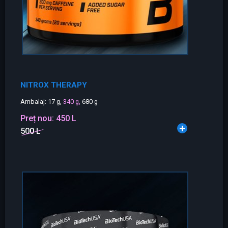
NITROX THERAPY
Ambalaj: 17 g,
340 g,
680 g
Preț nou:
450 L
500 L