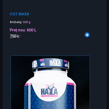
CGT MAXX
Ambalaj:
600 g
Preț nou:
600 L
750 L