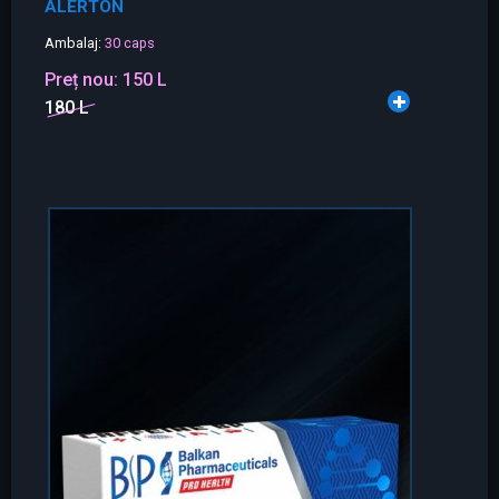
ALERTON
Ambalaj:
30 caps
Preț nou:
150 L
180 L