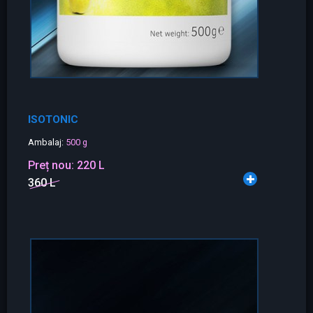
ISOTONIC
Ambalaj:
500 g
Preț nou:
220 L
360 L