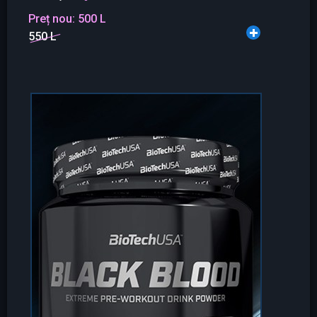
Preț nou:
500 L
550 L