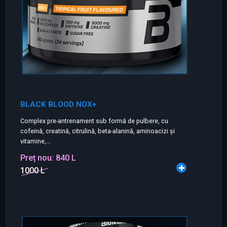
BLACK BLOOD NOX+
Complex pre-antrenament sub formă de pulbere, cu
cofeină, creatină, citrulină, beta-alanină, aminoacizi și
vitamine,...
Preț nou:
840 L
1000 L