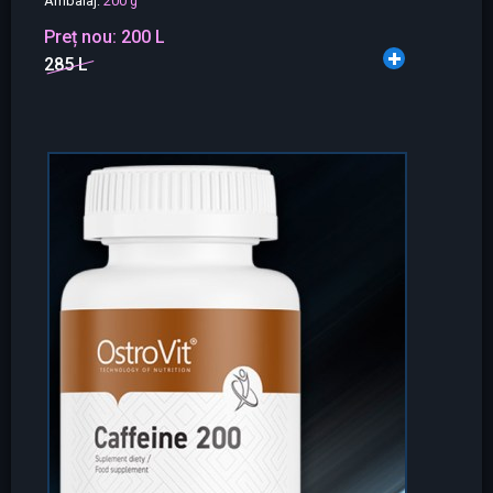
Ambalaj:
200 g
Preț nou:
200 L
285 L