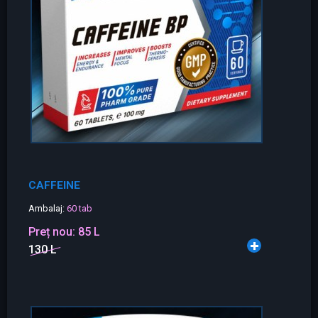
CAFFEINE
Ambalaj:
60 tab
Preț nou:
85 L
130 L