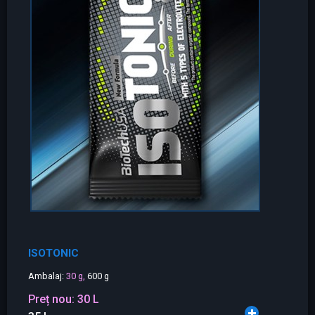
ISOTONIC
Ambalaj:
30 g,
600 g
Preț nou:
30 L