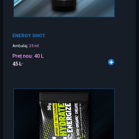
ENERGY SHOT
Ambalaj:
25 ml
Preț nou:
40 L
45 L