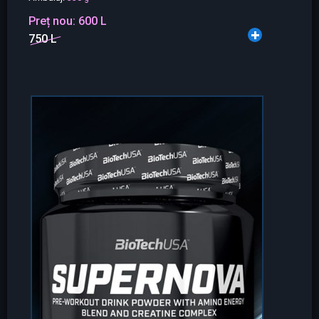
Preț nou:
600 L
750 L