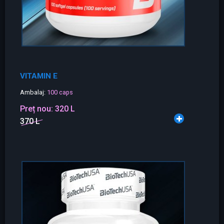
VITAMIN E
Ambalaj:
100 caps
Preț nou:
320 L
370 L