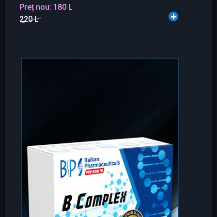
Preț nou:
180 L
220 L