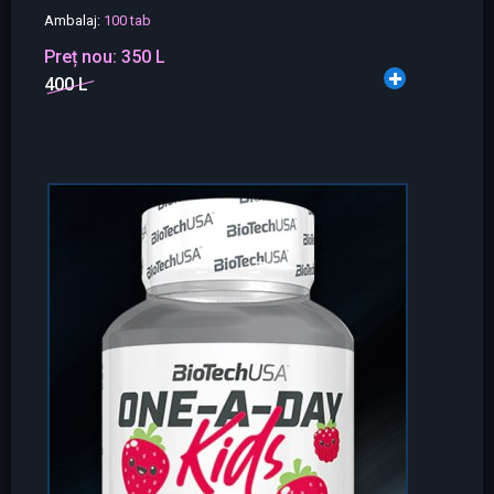
Ambalaj:
100 tab
Preț nou:
350 L
400 L