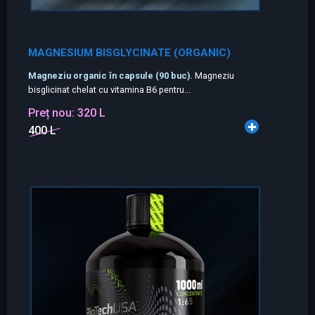
MAGNESIUM BISGLYCINATE (ORGANIC)
Magneziu organic în capsule (90 buc).
Magneziu
bisglicinat chelat cu vitamina B6 pentru...
Preț nou:
320 L
400 L