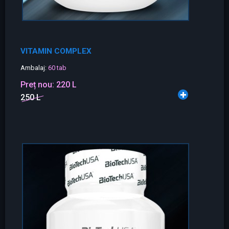
VITAMIN COMPLEX
Ambalaj:
60 tab
Preț nou:
220 L
250 L