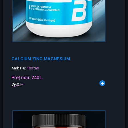
CALCIUM ZINC MAGNESIUM
Ambalaj:
100 tab
Preț nou:
240 L
260 L