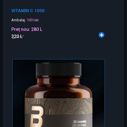
VITAMIN C 1000
Ambalaj:
100 tab
Preț nou:
280 L
320 L