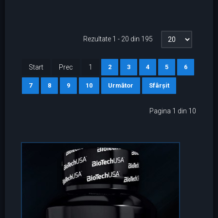
Rezultate 1 - 20 din 195
Start
Prec
1
2
3
4
5
6
7
8
9
10
Următor
Sfârșit
Pagina 1 din 10