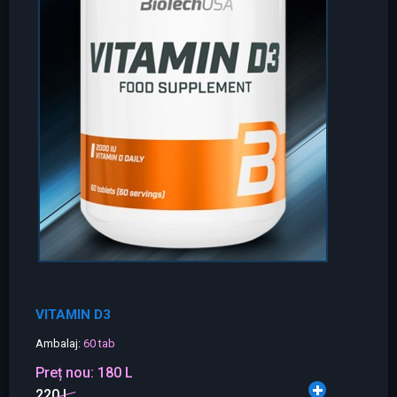
VITAMIN D3
Ambalaj:
60 tab
Preț nou:
180 L
220 L