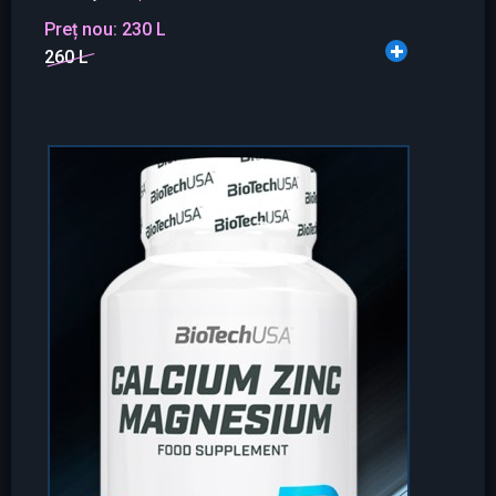
Preț nou:
230 L
260 L