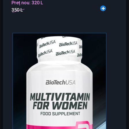
Preț nou:
320 L
350 L