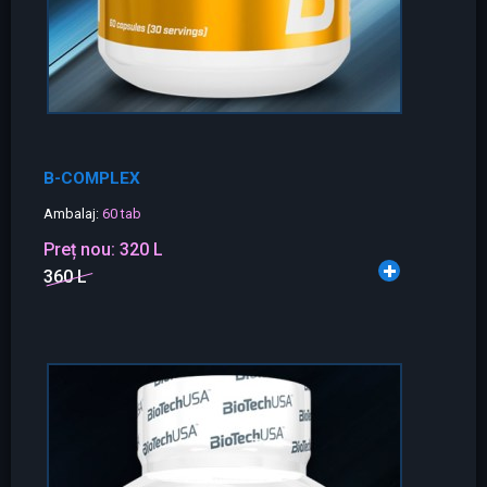
B-COMPLEX
Ambalaj:
60 tab
Preț nou:
320 L
360 L