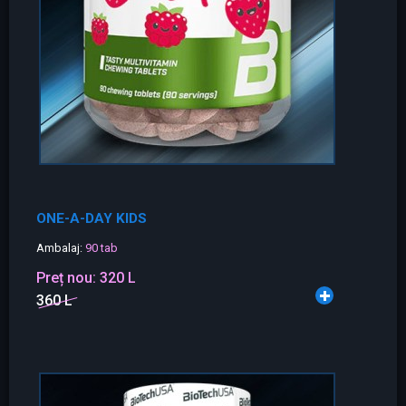
ONE-A-DAY KIDS
Ambalaj:
90 tab
Preț nou:
320 L
360 L