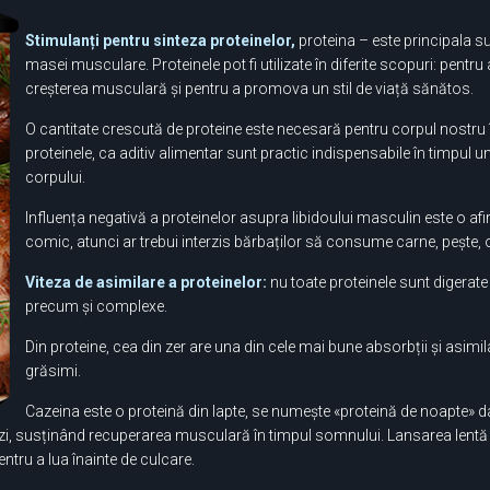
Stimulanți pentru sinteza proteinelor,
proteina​​ – este principala 
masei musculare. Proteinele pot fi utilizate în diferite scopuri: pentr
creșterea musculară și pentru a promova un stil de viață sănătos.
O cantitate crescută de proteine ​​este necesară pentru corpul nostru în
proteinele, ca aditiv alimentar sunt practic indispensabile în timpul un
corpului.
Influența negativă a proteinelor asupra libidoului masculin este o a
comic, atunci ar trebui interzis bărbaților să consume carne, pește, o
Viteza de asimilare a proteinelor:
nu toate proteinele sunt digerate c
precum și complexe.
Din proteine, cea din zer are una din cele mai bune absorbții și asimil
grăsimi.
Cazeina este o proteină din lapte, se numește «proteină de noapte» dat
izi, susținând recuperarea musculară în timpul somnului. Lansarea lentă
ntru a lua înainte de culcare.