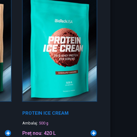
PROTEIN ICE CREAM
Ambalaj:
500 g
Preț nou:
420 L