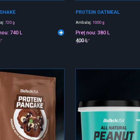
 SHAKE
PROTEIN OATMEAL
aj:
720 g
Ambalaj:
1000 g
 nou:
740 L
Preț nou:
380 L
L
400 L