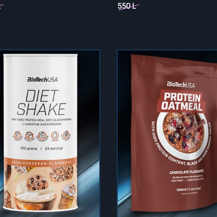
L
550 L