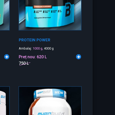
PROTEIN POWER
Ambalaj:
1000 g,
4000 g
Preț nou:
620 L
750 L