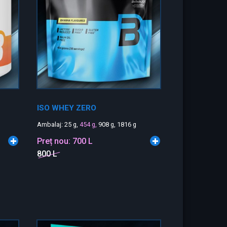
ISO WHEY ZERO
Ambalaj: 25 g,
454 g,
908 g, 1816 g
Preț nou:
700 L
800 L