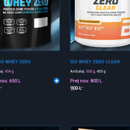
RO WHEY ZERO
ISO WHEY ZERO CLEAR
aj:
454 g
Ambalaj:
500 g,
400 g
 nou:
650 L
Preț nou:
800 L
L
900 L