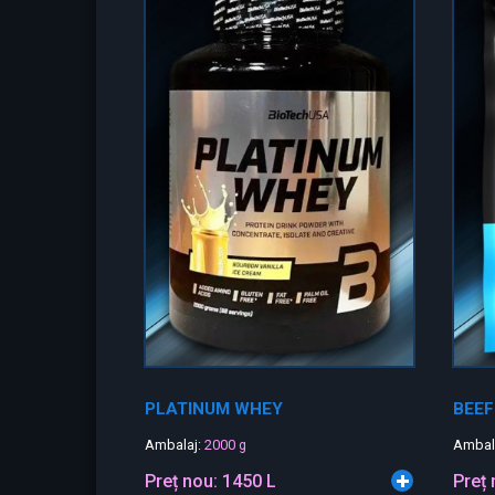
PLATINUM WHEY
BEEF
Ambalaj:
2000 g
Ambal
Preț nou:
1450 L
Preț