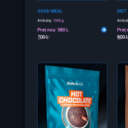
GOOD MEAL
DIET
Ambalaj:
1000 g
Ambal
Preț nou:
580 L
Preț
700 L
800 