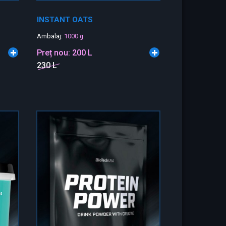
INSTANT OATS
Ambalaj:
1000 g
Preț nou:
200 L
230 L