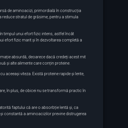
sursă de aminoacizi, primordială în construcția
u a reduce stratul de grăsime, pentru a stimula
 timpul unui efort fizic intens, astfel încât
ui efort fizic marit și în dezvoltarea completă a
firmație absurdă, deoarece dacă credeți acest mit
uă și alte alimente care conțin proteine.
u aceeași viteza. Există proteine ​​rapide și lente,
are, în plus, de obicei nu se transformă practic în
orită faptului că are o absorbție lentă și, ca
 și constantă a aminoacizilor previne distrugerea