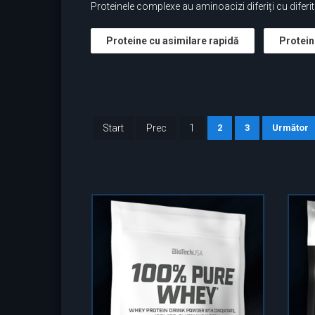
Proteinele complexe au aminoacizi diferiți cu diferite
Proteine cu asimilare rapidă
Protein
Start
Prec
1
2
3
Următor