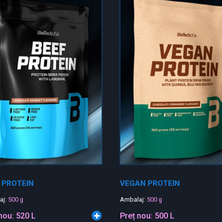
 PROTEIN
VEGAN PROTEIN
aj:
500 g
Ambalaj:
500 g
 nou:
520 L
Preț nou:
500 L