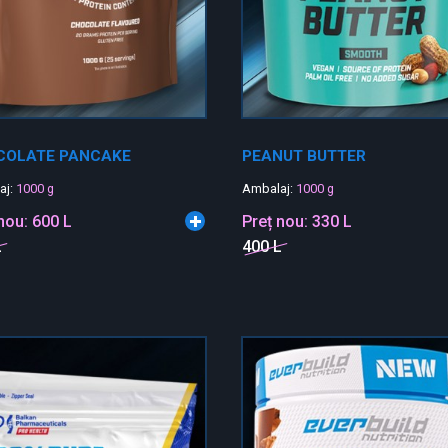
COLATE PANCAKE
PEANUT BUTTER
aj:
1000 g
Ambalaj:
1000 g
 nou:
600 L
Preț nou:
330 L
L
400 L