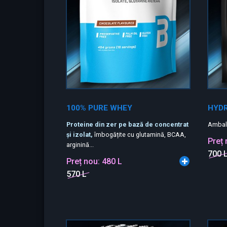
100% PURE WHEY
HYD
Proteine din zer pe bază de concentrat
Ambal
și izolat,
îmbogățite cu glutamină, BCAA,
Preț
arginină...
700 
Preț nou:
480 L
570 L