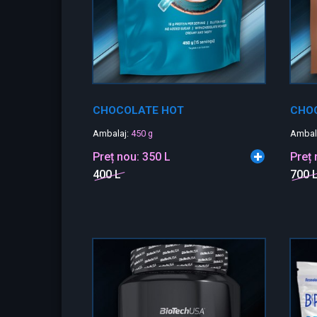
CHOCOLATE HOT
CHO
Ambalaj:
450 g
Ambal
Preț nou:
350 L
Preț
400 L
700 