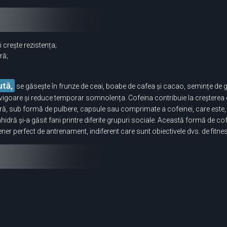
 crește rezistența;
ră;
ută,
se găsește în frunze de ceai, boabe de cafea și cacao, semințe de g
vigoare și reduce temporar somnolența. Cofeina contribuie la creșterea 
 pură, sub formă de pulbere, capsule sau comprimate a cofeinei, care es
idră și-a găsit fani printre diferite grupuri sociale. Această formă de cof
ener perfect de antrenament, indiferent care sunt obiectivele dvs. de fitne