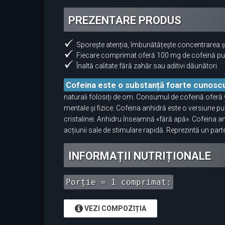
PREZENTARE PRODUS
Sporește atenția, îmbunătățește concentrarea și
Fiecare comprimat oferă 100 mg de cofeină pu
Înaltă calitate fără zahăr sau aditivi dăunători.
Cofeina este o substanță foarte cunosc
naturali folosiți de om. Consumul de cofeină oferă 
mentale și fizice. Cofeina anhidră este o versiune
cristalinei. Anhidru înseamnă «fără apă». Cofeina anh
acțiunii sale de stimulare rapidă. Reprezintă un part
INFORMAȚII NUTRIȚIONALE
Porție = 1 comprimat:
VEZI COMPOZIȚIA