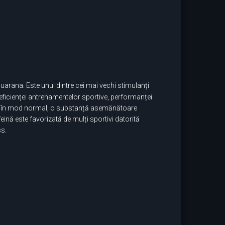
uarana. Este unul dintre cei mai vechi stimulanți
eficienței antrenamentelor sportive, performanței
te, în mod normal, o substanță asemănătoare
eină este favorizată de mulți sportivi datorită
ss.