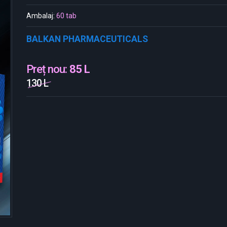
Ambalaj:
60 tab
BALKAN PHARMACEUTICALS
Preț nou:
85 L
130 L