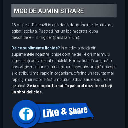
MOD DE ADMINISTRARE
15 ml pe zi. Diluează în apă dacă doriți. Înainte de utilizare,
agitați sticluța. Păstrați într-un loc răcoros, după
deschidere – în frigider (până la 2 luni).
De ce suplimente lichide?
În medie, o doză din
suplimentele noastre lichide conține de 14 ori mai mulți
ingredienți activi decât o tabletă. Forma lichidă asigură o
absorbție mai bună: nutrienții sunt ușor absorbiți în intestin
și distribuiți mai rapid în organism, oferind un rezultat mai
rapid și mai vizibil. Fără umpluturi, aditivi sau capsule de
gelatină.
Se ia simplu: turnați în paharul dozator și beți
un shot delicios.