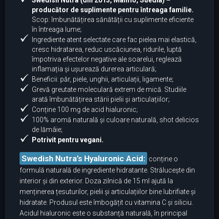
Swedish Nutra (din 2013, Malmö, Suedia) –
producător de suplimente pentru întreaga familie.
Scop: îmbunătățirea sănătății cu suplimente eficiente
în întreaga lume;
Ingrediente atent selectate care fac pielea mai elastică,
cresc hidratarea, reduc uscăciunea, ridurile, luptă
împotriva efectelor negative ale soarelui, reglează
inflamația și ușurează durerea articulară;
Beneficii: păr, piele, unghii, articulații, ligamente;
Grevă greutate moleculară extrem de mică. Studiile
arată îmbunătățirea stării pielii și articulațiilor;
Conține 100 mg de acid hialuronic;
100% aromă naturală și culoare naturală, shot delicios
de lămâie;
Potrivit pentru vegani.
Swedish Nutra’s Hyaluronic Acid:
conține o
formulă naturală de ingrediente hidratante. Strălucește din
interior și din exterior. Doza zilnică de 15 ml ajută la
menținerea țesuturilor, pielii și articulațiilor bine lubrifiate și
hidratate. Produsul este îmbogățit cu vitamina C și siliciu.
Acidul hialuronic este o substanță naturală, în principal