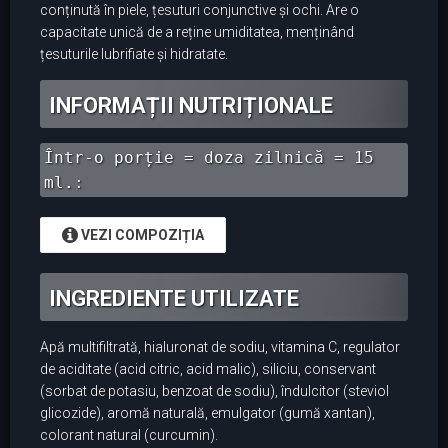
conținută în piele, țesuturi conjunctive și ochi. Are o
capacitate unică de a reține umiditatea, menținând
țesuturile lubrifiate și hidratate.
INFORMAȚII NUTRIȚIONALE
Într-o porție = doza zilnică = 15
ml.:
VEZI COMPOZIȚIA
INGREDIENTE UTILIZATE
Apă multifiltrată, hialuronat de sodiu, vitamina C, regulator
de aciditate (acid citric, acid malic), siliciu, conservant
(sorbat de potasiu, benzoat de sodiu), îndulcitor (steviol
glicozide), aromă naturală, emulgator (gumă xantan),
colorant natural (curcumin).