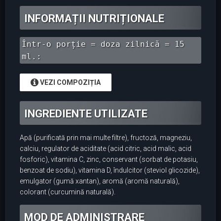
INFORMAȚII NUTRIȚIONALE
Într-o porție = doza zilnică = 15
ml.:
VEZI COMPOZIȚIA
INGREDIENTE UTILIZATE
Apă (purificată prin mai multe filtre), fructoză, magneziu,
calciu, regulator de aciditate (acid citric, acid malic, acid
fosforic), vitamina C, zinc, conservant (sorbat de potasiu,
benzoat de sodiu), vitamina D, îndulcitor (steviol glicozide),
emulgator (gumă xantan), aromă (aromă naturală),
colorant (curcumină naturală).
MOD DE ADMINISTRARE