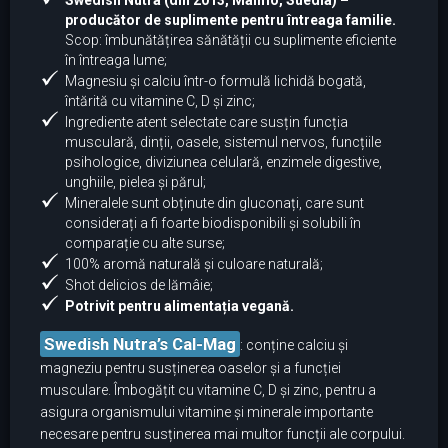
Swedish Nutra (din 2013, Malmö, Suedia) –
producător de suplimente pentru întreaga familie.
Scop: îmbunătățirea sănătății cu suplimente eficiente
în întreaga lume;
Magnesiu și calciu într-o formulă lichidă bogată,
întărită cu vitamine C, D și zinc;
Ingrediente atent selectate care susțin funcția
musculară, dinții, oasele, sistemul nervos, funcțiile
psihologice, diviziunea celulară, enzimele digestive,
unghiile, pielea și părul;
Mineralele sunt obținute din gluconați, care sunt
considerați a fi foarte biodisponibili și solubili în
comparație cu alte surse;
100% aromă naturală și culoare naturală;
Shot delicios de lămâie;
Potrivit pentru alimentația vegană.
Swedish Nutra’s Cal-Mag
: conține calciu și
magneziu pentru susținerea oaselor și a funcției
musculare. Îmbogățit cu vitamine C, D și zinc, pentru a
asigura organismului vitamine și minerale importante
necesare pentru susținerea mai multor funcții ale corpului.