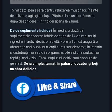
15 ml pe zi. Bea seara pentru relaxarea mușchilor. Înainte
de utilizare, agitați sticluța. Păstrați într-un loc răcoros,
după deschidere – în frigider (până la 2 luni).
De ce suplimente lichide?
În medie, o doză din
suplimentele noastre lichide conține de 14 ori mai mulți
ingredienți activi decât o tabletă. Forma lichidă asigură o
absorbție mai bună: nutrienții sunt ușor absorbiți în intestin
și distribuiți mai rapid în organism, oferind un rezultat mai
rapid și mai vizibil. Fără umpluturi, aditivi sau capsule de
gelatină.
Se ia simplu: turnați în paharul dozator și beți
un shot delicios.