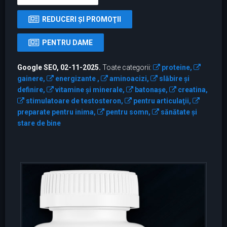
REDUCERI ŞI PROMOŢII
PENTRU DAME
Google SEO, 02-11-2025.
Toate categorii:
proteine,
gainere,
energizante ,
aminoacizi,
slăbire și
definire,
vitamine şi minerale,
batonaşe,
creatina,
stimulatoare de testosteron,
pentru articulaţii,
preparate pentru inima,
pentru somn,
sănătate și
stare de bine