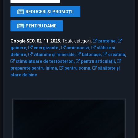
REDUCERI ŞI PROMOŢII
PENTRU DAME
Google SEO, 02-11-2025.
Toate categorii:
proteine,
gainere,
energizante ,
aminoacizi,
slăbire și
definire,
vitamine şi minerale,
batonaşe,
creatina,
stimulatoare de testosteron,
pentru articulaţii,
preparate pentru inima,
pentru somn,
sănătate și
stare de bine