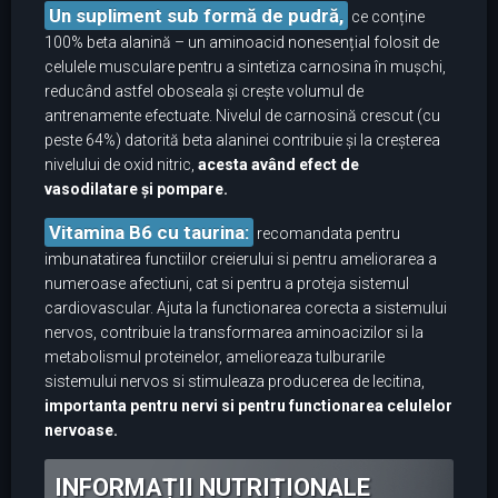
Un supliment sub formă de pudră,
ce conține
100% beta alanină – un aminoacid nonesențial folosit de
celulele musculare pentru a sintetiza carnosina în mușchi,
reducând astfel oboseala și crește volumul de
antrenamente efectuate. Nivelul de carnosină crescut (cu
peste 64%) datorită beta alaninei contribuie şi la creşterea
nivelului de oxid nitric,
acesta având efect de
vasodilatare şi pompare.
Vitamina B6 cu taurina:
recomandata pentru
imbunatatirea functiilor creierului si pentru ameliorarea a
numeroase afectiuni, cat si pentru a proteja sistemul
cardiovascular. Ajuta la functionarea corecta a sistemului
nervos, contribuie la transformarea aminoacizilor si la
metabolismul proteinelor, amelioreaza tulburarile
sistemului nervos si stimuleaza producerea de lecitina,
importanta pentru nervi si pentru functionarea celulelor
nervoase.
INFORMAȚII NUTRIȚIONALE