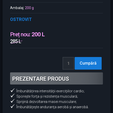
Ambalaj:
200 g
OSTROVIT
Preț nou:
200 L
285 L
PREZENTARE PRODUS
Îmbunătățirea intensităţii exerciţiilor cardio;
Sporeşte forţa şi rezistența musculară;
Sprijină dezvoltarea masei musculare;
Îmbunătăţeşte anduranţa aerobă şi anaerobă.