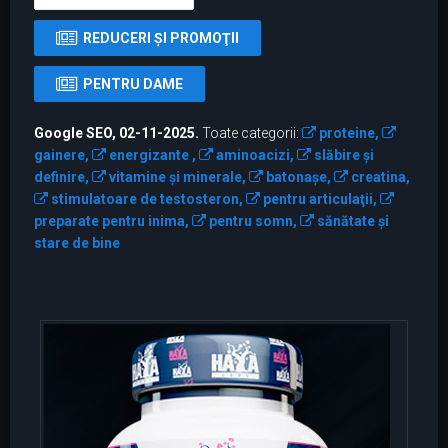
REDUCERI ŞI PROMOŢII
PENTRU DAME
Google SEO, 02-11-2025.
Toate categorii:
proteine,
gainere,
energizante ,
aminoacizi,
slăbire și
definire,
vitamine şi minerale,
batonaşe,
creatina,
stimulatoare de testosteron,
pentru articulaţii,
preparate pentru inima,
pentru somn,
sănătate și
stare de bine