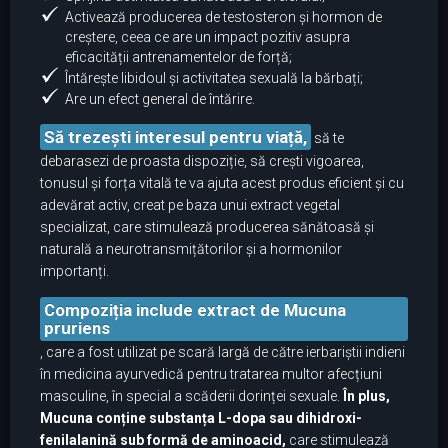
Activează producerea de testosteron și hormon de
creștere, ceea ce are un impact pozitiv asupra
eficacității antrenamentelor de forță;
Întărește libidoul și activitatea sexuală la bărbați;
Are un efect general de întărire.
Să trezești interesul pentru viață,
să te
debarasezi de proasta dispoziție, să crești vigoarea,
tonusul și forța vitală te va ajuta acest produs eficient și cu
adevărat activ, creat pe baza unui extract vegetal
specializat, care stimulează producerea sănătoasă și
naturală a neurotransmițătorilor și a hormonilor
importanți.
Compoziția include extract de Mucuna
pruriens
, care a fost utilizat pe scară largă de către ierbariștii indieni
în medicina ayurvedică pentru tratarea multor afecțiuni
masculine, în special a scăderii dorinței sexuale.
În plus,
Mucuna conține substanța L-dopa sau dihidroxi-
fenilalanină sub formă de aminoacid,
care stimulează