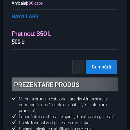
Ambalaj:
90 caps
HAYA LABS
Preț nou:
350 L
500 L
PREZENTARE PRODUS
Mucuna pruriens este originară din Africa și Asia,
cunoscută și ca "fasole de catifea", "stizolobium
pruriens";
Îmbunătățește starea de spirit și bunăstarea generală;
Crește tonusul vital general și motivația;
Sprijină activitatea sănătoasă a creierului;