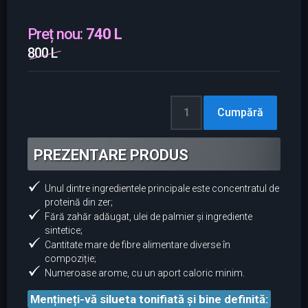
Preț nou:
740 L
800 L
PREZENTARE PRODUS
Unul dintre ingredientele principale este concentratul de
proteină din zer;
Fără zahăr adăugat, ulei de palmier și ingrediente
sintetice;
Cantitate mare de fibre alimentare diverse în
compoziție;
Numeroase arome, cu un aport caloric minim.
Mențineți-vă silueta tonifiată și bine definită: