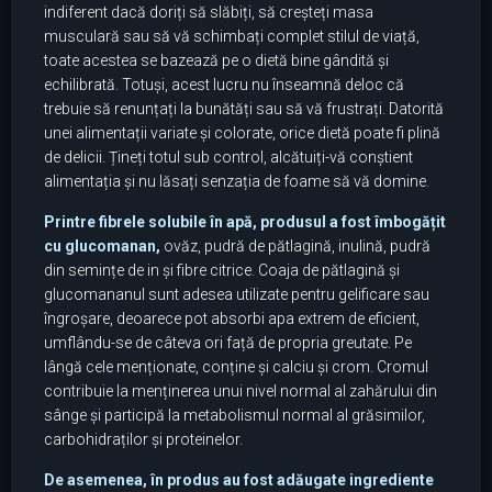
indiferent dacă doriți să slăbiți, să creșteți masa
musculară sau să vă schimbați complet stilul de viață,
toate acestea se bazează pe o dietă bine gândită și
echilibrată. Totuși, acest lucru nu înseamnă deloc că
trebuie să renunțați la bunătăți sau să vă frustrați. Datorită
unei alimentații variate și colorate, orice dietă poate fi plină
de delicii. Țineți totul sub control, alcătuiți-vă conștient
alimentația și nu lăsați senzația de foame să vă domine.
Printre fibrele solubile în apă, produsul a fost îmbogățit
cu glucomanan,
ovăz, pudră de pătlagină, inulină, pudră
din semințe de in și fibre citrice. Coaja de pătlagină și
glucomananul sunt adesea utilizate pentru gelificare sau
îngroșare, deoarece pot absorbi apa extrem de eficient,
umflându-se de câteva ori față de propria greutate. Pe
lângă cele menționate, conține și calciu și crom. Cromul
contribuie la menținerea unui nivel normal al zahărului din
sânge și participă la metabolismul normal al grăsimilor,
carbohidraților și proteinelor.
De asemenea, în produs au fost adăugate ingrediente