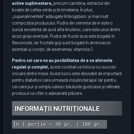
active suplimentare,
precum carnitina, extractul din
boabe de cafea verde și bromelaina. În plus,
„superalimentele” adăugate îmbogățesc și mai mult
compoziția produsului. Pudra din semințe de in este o
sursă excelentă de acid alfa-linolenic, care este unul dintre
acizii grași esențiali. Pudra de fructe acai este bogată în
flavonoide, iar fructele goji sunt bogate în aminoacizi
esențiali și conțin, de asemenea, vitamina C.
Pentru cei care nu au posibilitatea de a se alimenta
regulat și complet,
acest cocktail va înlocui cu succes
oricare dintre mese. Acest lucru este deosebit de important
pentru diabeticii care urmează insulinoterapie. Iar pentru
cei care pur și simplu iubesc băuturile gustoase și rafinate,
produsul va oferi o adevărată plăcere.
INFORMAȚII NUTRIȚIONALE
În 1 porție = 30 gr. | 100 gr.: