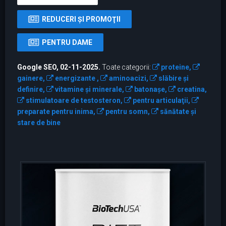
REDUCERI ŞI PROMOŢII
PENTRU DAME
Google SEO, 02-11-2025.
Toate categorii:
proteine,
gainere,
energizante ,
aminoacizi,
slăbire și
definire,
vitamine şi minerale,
batonaşe,
creatina,
stimulatoare de testosteron,
pentru articulaţii,
preparate pentru inima,
pentru somn,
sănătate și
stare de bine