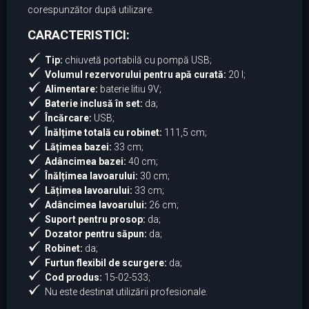
corespunzător după utilizare.
CARACTERISTICI:
Tip:
chiuvetă portabilă cu pompă USB;
Volumul rezervorului pentru apă curată:
20 l;
Alimentare:
baterie litiu 9V;
Baterie inclusă în set:
da;
Încărcare:
USB;
Înălțime totală cu robinet:
111,5 cm;
Lățimea bazei:
33 cm;
Adâncimea bazei:
40 cm;
Înălțimea lavoarului:
30 cm;
Lățimea lavoarului:
33 cm;
Adâncimea lavoarului:
26 cm;
Suport pentru prosop:
da;
Dozator pentru săpun:
da;
Robinet:
da;
Furtun flexibil de scurgere:
da;
Cod produs:
15-02-533;
Nu este destinat utilizării profesionale.