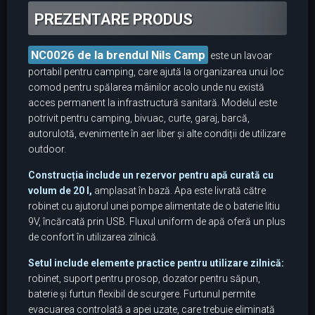
PREZENTARE PRODUS
NC0026 de la brendul Nils Camp
este un lavoar
portabil pentru camping, care ajută la organizarea unui loc
comod pentru spălarea mâinilor acolo unde nu există
acces permanent la infrastructură sanitară. Modelul este
potrivit pentru camping, bivuac, curte, garaj, barcă,
autorulotă, evenimente în aer liber și alte condiții de utilizare
outdoor.
Construcția include un rezervor pentru apă curată cu
volum de 20 l,
amplasat în bază. Apa este livrată către
robinet cu ajutorul unei pompe alimentate de o baterie litiu
9V, încărcată prin USB. Fluxul uniform de apă oferă un plus
de confort în utilizarea zilnică.
Setul include elemente practice pentru utilizare zilnică:
robinet, suport pentru prosop, dozator pentru săpun,
baterie și furtun flexibil de scurgere. Furtunul permite
evacuarea controlată a apei uzate, care trebuie eliminată