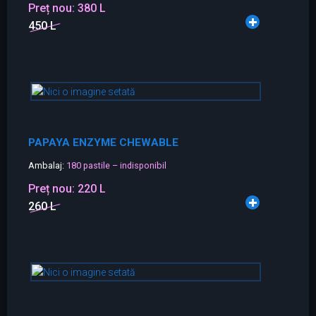
Preț nou:
380 L
450 L
PAPAYA ENZYME CHEWABLE
Ambalaj:
180 pastile – indisponibil
Preț nou:
220 L
260 L