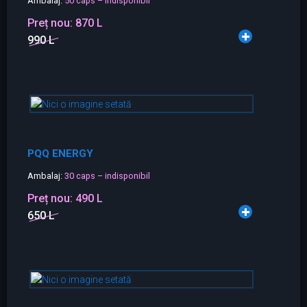
Ambalaj:
50 caps – indisponibil
Preț nou:
870 L
990 L
PQQ ENERGY
Ambalaj:
30 caps – indisponibil
Preț nou:
490 L
650 L