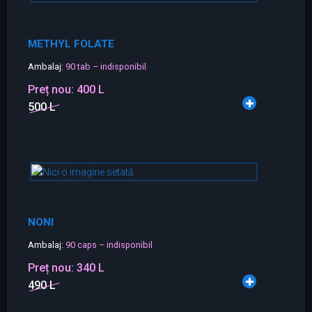
METHYL FOLATE
Ambalaj:
90 tab – indisponibil
Preț nou:
400 L
500 L
NONI
Ambalaj:
90 caps – indisponibil
Preț nou:
340 L
490 L