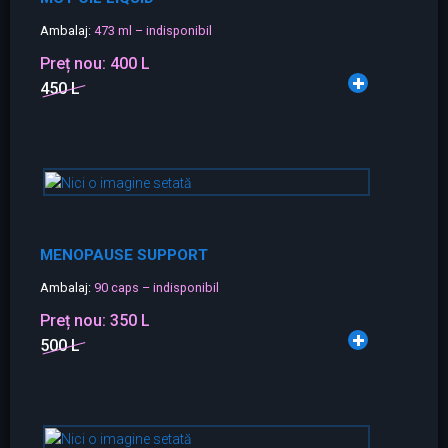
Ambalaj:
473 ml – indisponibil
Preț nou:
400 L
450 L
MENOPAUSE SUPPORT
Ambalaj:
90 caps – indisponibil
Preț nou:
350 L
500 L