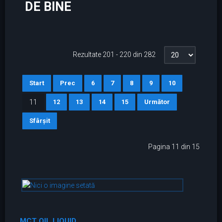
DE BINE
Rezultate 201 - 220 din 282
Start
Prec
6
7
8
9
10
11
12
13
14
15
Următor
Sfârșit
Pagina 11 din 15
MCT OIL LIQUID