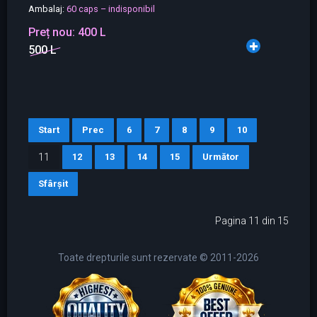
Ambalaj:
60 caps – indisponibil
Preț nou:
400 L
500 L
Start
Prec
6
7
8
9
10
11
12
13
14
15
Următor
Sfârșit
Pagina 11 din 15
Toate drepturile sunt rezervate © 2011-2026