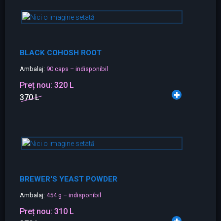
BLACK COHOSH ROOT
Ambalaj:
90 caps – indisponibil
Preț nou:
320 L
370 L
BREWER'S YEAST POWDER
Ambalaj:
454 g – indisponibil
Preț nou:
310 L