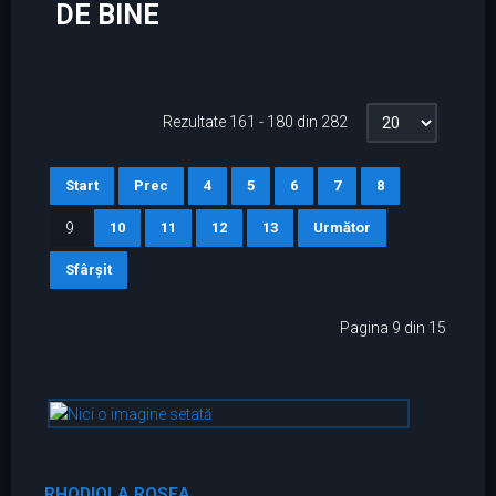
DE BINE
Rezultate 161 - 180 din 282
Start
Prec
4
5
6
7
8
9
10
11
12
13
Următor
Sfârșit
Pagina 9 din 15
RHODIOLA ROSEA