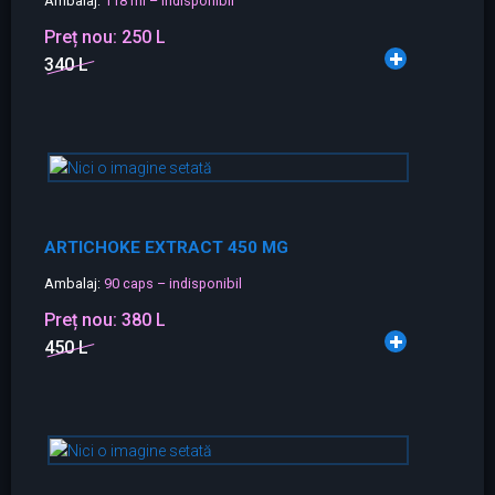
Ambalaj:
118 ml – indisponibil
Preț nou:
250 L
340 L
ARTICHOKE EXTRACT 450 MG
Ambalaj:
90 caps – indisponibil
Preț nou:
380 L
450 L