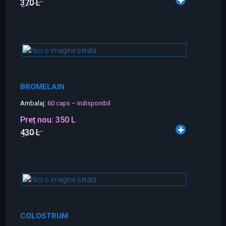
370 L
BROMELAIN
Ambalaj:
60 caps – indisponibil
Preț nou:
350 L
430 L
COLOSTRUM