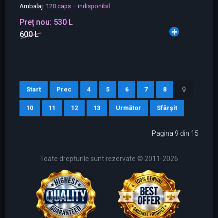
Ambalaj:
120 caps – indisponibil
Preț nou:
530 L
600 L
Start
Prec
4
5
6
7
8
9
10
11
12
13
Următor
Sfârșit
Pagina 9 din 15
Toate drepturile sunt rezervate © 2011-2026