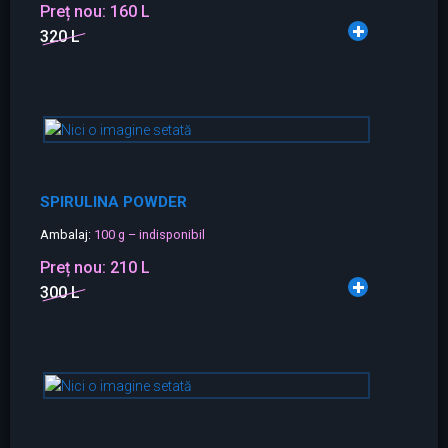
Preț nou:
160 L
320 L
SPIRULINA POWDER
Ambalaj:
100 g – indisponibil
Preț nou:
210 L
300 L