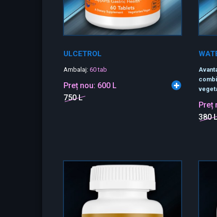
ULCETROL
WAT
Ambalaj:
60 tab
Avanta
combi
Preț nou:
600 L
vegeta
750 L
Preț
380 