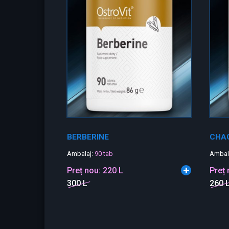
BERBERINE
CHA
Ambalaj:
90 tab
Ambal
Preț nou:
220 L
Preț
300 L
260 