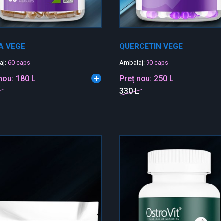
A VEGE
QUERCETIN VEGE
aj:
60 caps
Ambalaj:
90 caps
 nou:
180 L
Preț nou:
250 L
L
330 L