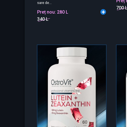
Preț
sare de...
700 
Preț nou:
280 L
340 L