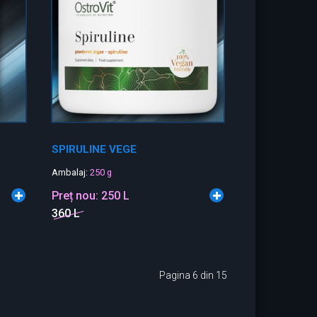
SPIRULINE VEGE
Ambalaj:
250 g
Preț nou:
250 L
360 L
Pagina 6 din 15