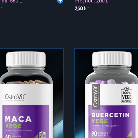
 nou:
550 L
Preț nou:
200 L
L
260 L