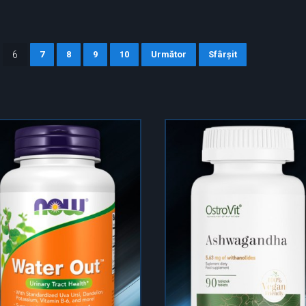
6
7
8
9
10
Următor
Sfârșit