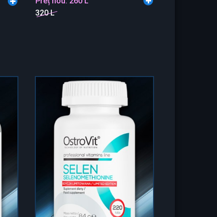
Preț nou:
260 L
320 L