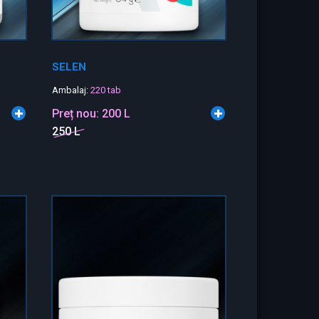
SELEN
Ambalaj:
220 tab
Preț nou:
200 L
250 L