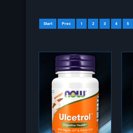
Start
Prec
1
2
3
4
5