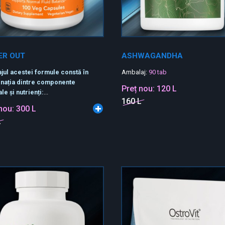
ER OUT
ASHWAGANDHA
jul acestei formule constă în
Ambalaj:
90 tab
nația dintre componente
Preț nou:
120 L
le și nutrienți:
...
160 L
 nou:
300 L
L