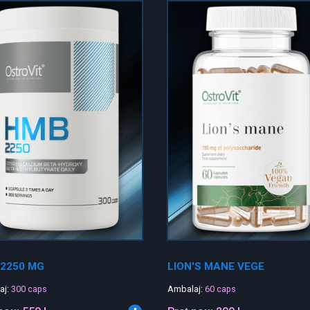
2250 MG
LION'S MANE VEGE
aj:
300 caps
Ambalaj:
60 caps