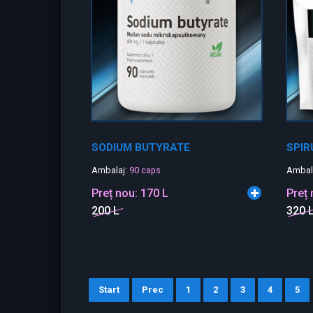
SODIUM BUTYRATE
SPIR
Ambalaj:
90 caps
Ambal
Preț nou:
170 L
Preț
200 L
320 
Start
Prec
1
2
3
4
5