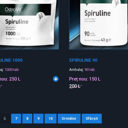
ULINE 1000
SPIRULINE 90
aj:
1000 tab
Ambalaj:
90 tab
 nou:
250 L
Preț nou:
150 L
L
200 L
6
7
8
9
10
Următor
Sfârșit