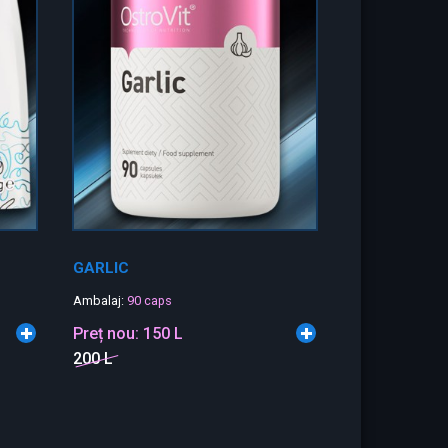
GARLIC
Ambalaj:
90 caps
Preț nou:
150 L
200 L