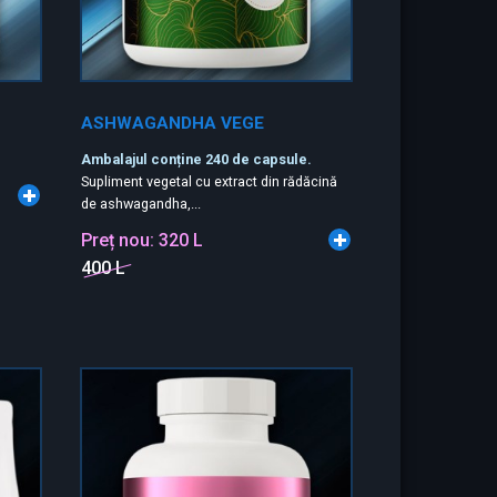
ASHWAGANDHA VEGE
Ambalajul conține 240 de capsule.
Supliment vegetal cu extract din rădăcină
de ashwagandha,...
Preț nou:
320 L
400 L