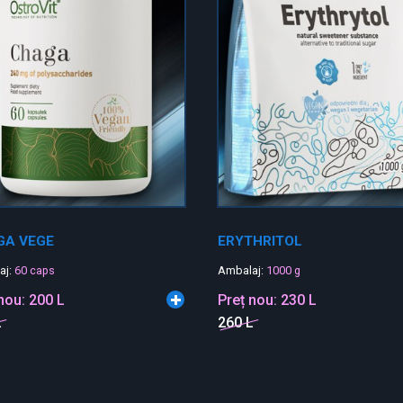
GA VEGE
ERYTHRITOL
aj:
60 caps
Ambalaj:
1000 g
 nou:
200 L
Preț nou:
230 L
L
260 L