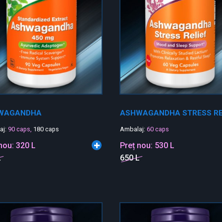
WAGANDHA
ASHWAGANDHA STRESS RE
aj:
90 caps,
180 caps
Ambalaj:
60 caps
 nou:
320 L
Preț nou:
530 L
L
650 L