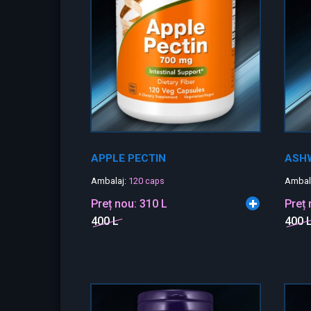
APPLE PECTIN
ASH
Ambalaj:
120 caps
Ambal
Preț nou:
310 L
Preț
400 L
400 