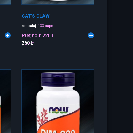
CAT'S CLAW
Ambalaj:
100 caps
Preț nou:
220 L
260 L