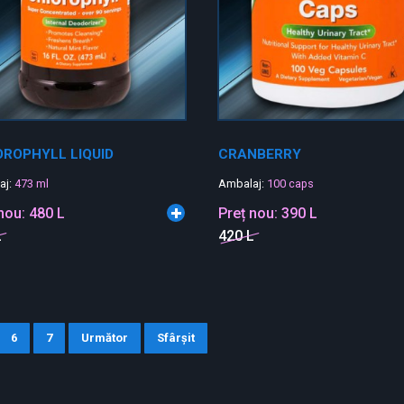
ROPHYLL LIQUID
CRANBERRY
aj:
473 ml
Ambalaj:
100 caps
 nou:
480 L
Preț nou:
390 L
L
420 L
6
7
Următor
Sfârșit