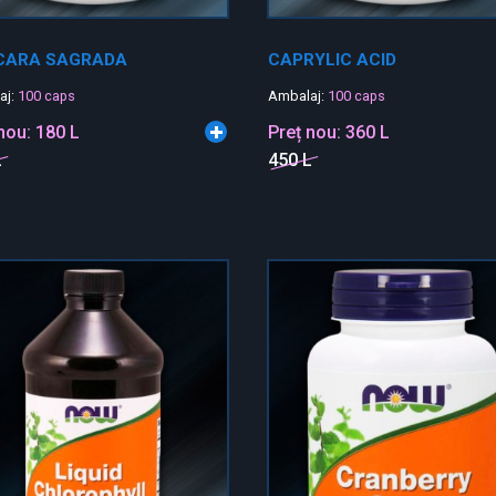
CARA SAGRADA
CAPRYLIC ACID
aj:
100 caps
Ambalaj:
100 caps
 nou:
180 L
Preț nou:
360 L
L
450 L