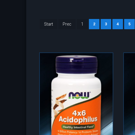
Start
Prec
1
2
3
4
5