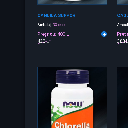
CANDIDA SUPPORT
CAS
Ambalaj:
90 caps
Ambal
Preț nou:
400 L
Preț
430 L
300 