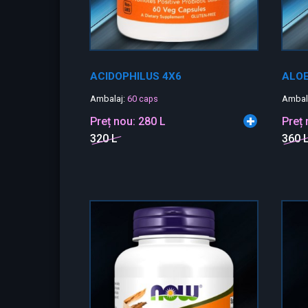
ACIDOPHILUS 4X6
ALOE
Ambalaj:
60 caps
Ambal
Preț nou:
280 L
Preț
320 L
360 