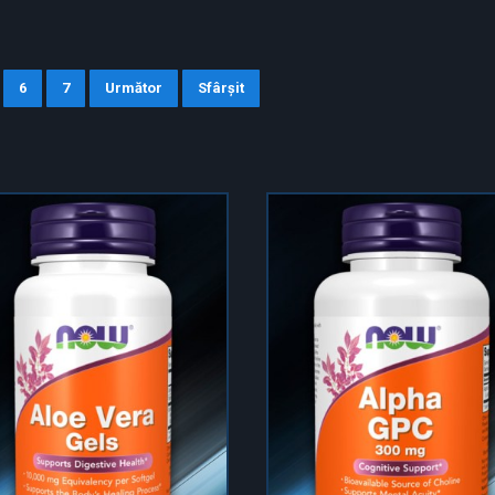
6
7
Următor
Sfârșit