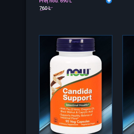
Preț nou:
690 L
760 L