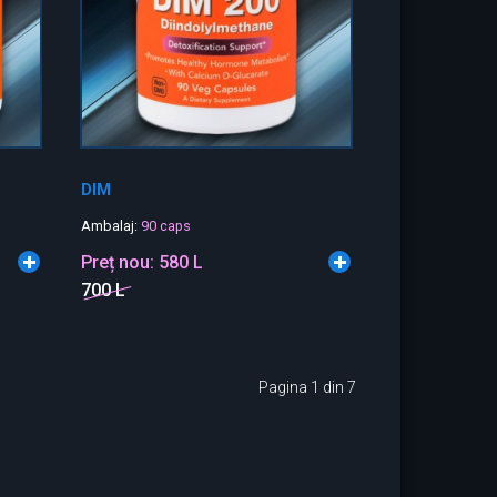
DIM
Ambalaj:
90 caps
Preț nou:
580 L
700 L
Pagina 1 din 7