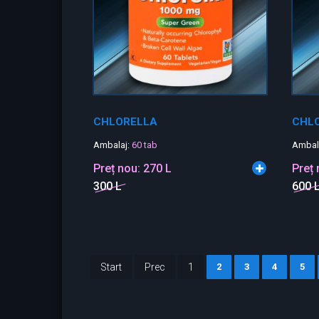
CHLORELLA
CHLO
Ambalaj:
60 tab
Ambal
Preț nou:
270 L
Preț
300 L
600 
Start
Prec
1
2
3
4
5