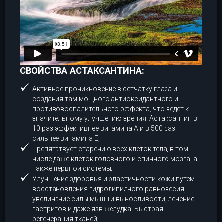
СВОЙСТВА АСТАКСАНТИНА:
Активное проникновение в сетчатку глаза и
создания там мощного антиоксидантного и
противовоспалительного эффекта, что ведет к
значительному улучшению зрения. Астаксантин в
10 раз эффективнее витамина А и в 500 раз
сильнее витамина Е;
Препятствует старению всех клеток тела, в том
числе даже клеток головного и спинного мозга, а
также нервной системы;
Улучшение здоровья и эластичности кожи путем
восстановления гидролипидного равновесия,
увеличение силы мышц и выносливости, лечение
гастритов и даже язв желудка. Быстрая
регенерация тканей;