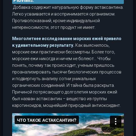
Pluvialis.
Добавка содержит натуральную форму астаксантина.
Легко усваивается и воспринимается организмом.
Противопоказаний, кроме индивидуальной
непереносимости, этот продукт не имеет.
Многолетнее исследование морских ежей привело
к удивительному результату.
Как выяснилось,
морские ежи практически бессмертны. Более того,
морские ежи никогда и ничем не болеют… Чтобы
понять, почему так происходит, ученым пришлось
проанализировать тысячи биологических процессов
и подвергнуть анализу сотни уникальных
органических соединений. И тайна была раскрыта.
Причиной потрясающего долголетия морских ежей
был назван астаксантин – вещество из группы
каротиноидов, мощнейший природный антиоксидант.