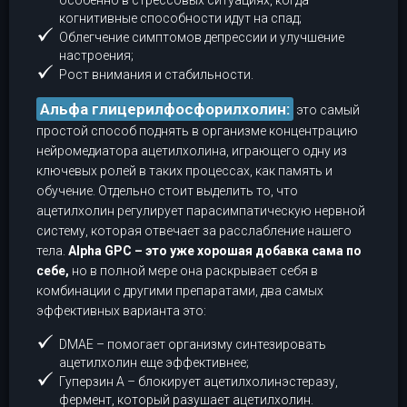
особенно в стрессовых ситуациях, когда
когнитивные способности идут на спад;
Облегчение симптомов депрессии и улучшение
настроения;
Рост внимания и стабильности.
Альфа глицерилфосфорилхолин:
это самый
простой способ поднять в организме концентрацию
нейромедиатора ацетилхолина, играющего одну из
ключевых ролей в таких процессах, как память и
обучение. Отдельно стоит выделить то, что
ацетилхолин регулирует парасимпатическую нервной
систему, которая отвечает за расслабление нашего
тела.
Alpha GPC – это уже хорошая добавка сама по
себе,
но в полной мере она раскрывает себя в
комбинации с другими препаратами, два самых
эффективных варианта это:
DMAE – помогает организму синтезировать
ацетилхолин еще эффективнее;
Гуперзин А – блокирует ацетилхолинэстеразу,
фермент, который разушает ацетилхолин.