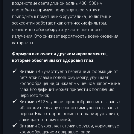
воздействие света длиной волны 400–500 нм
способно напрямую повреждать сетчатку и
приводить к помутнению хрусталика, но лютеин и
зеаксантин работают как оптические фильтры,
селективно абсорбируя эту часть светового
излучения. Это снижает вероятность возникновения
катаракты.
Формула включает и другие микроэлементы,
которые обеспечивают здоровья глаз:
Витамин В6 участвует в передаче информации от
сетчатки глаза к головному мозгу, улучшает
кровообращение, снижает мышечное напряжение
глаз. Его дефицит может привести к появлению
нервного тика;
Витамин В12 улучшает кровообращение в глазных
яблоках и передачу нервного импульса в глазных
нервах. Благотворно влияет на ткани хрусталика,
защищает от помутнений;
Витамин С укрепляет стенки сосудов, нормализует
кровообращение и сокращает риск