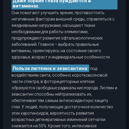
Даже зоркие глаза нуждаются в
витаминах.
Они помогают улучшить зрение, противостоять
негативным факторам внешней среды, справляться с
ежедневными нагрузками, насыщают ткани
необходимыми для работы элементами,
предупреждают развитие офтальмологических
заболеваний. Главное – выбрать правильные
витамины, ориентируясь на состояние своего
здоровья, возраст и индивидуальные особенности.
Польза лютеина и зеаксантина:
под
воздействием света, особенно коротковолновой
части спектра, в фоторецепторных клетках
образуются свободные радикалы кислорода. Лютеин и
зеаксантин способны нейтрализовать их,
обеспечивая тем самым антиоксидантную защиту
глаз. У людей, получающих достаточное количество
этих каротиноидов, вероятность развития
возрастных дегенеративных изменений сетчатки
снижается на 50%. Кроме того, интенсивное