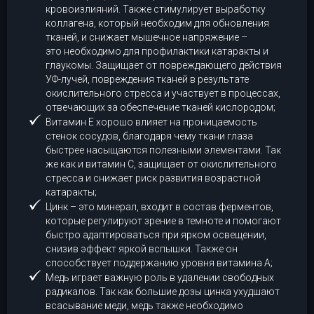
кровоизлияний. Также стимулирует выработку
коллагена, который необходим для обновления
тканей, и снижает мышечное напряжение –
это необходимо для профилактики катаракты и
глаукомы. Защищает от повреждающего действия
УФ-лучей, повреждения тканей в результате
окислительного стресса и участвует в процессах,
отвечающих за обеспечение тканей кислородом;
Витамин Е хорошо влияет на проницаемость
стенок сосудов, благодаря чему ткани глаза
быстрее насыщаются полезными элементами. Так
же как и витамин С, защищает от окислительного
стресса и снижает риск развития возрастной
катаракты;
Цинк – это минерал, входит в состав ферментов,
которые регулируют зрение в темноте и помогают
быстро адаптироваться при ярком освещении,
снизив эффект яркой вспышки. Также он
способствует поддержанию уровня витамина А;
Медь играет важную роль в удалении свободных
радикалов. Так как большие дозы цинка ухудшают
всасывание меди, медь также необходимо