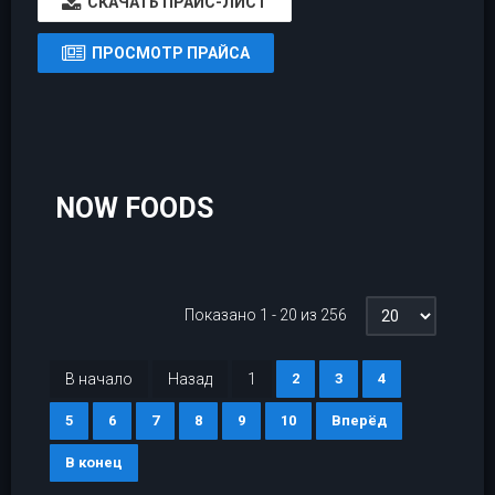
CКАЧАТЬ ПРАЙС-ЛИСТ
ПРОСМОТР ПРАЙСА
NOW FOODS
Показано 1 - 20 из 256
В начало
Назад
1
2
3
4
5
6
7
8
9
10
Вперёд
В конец