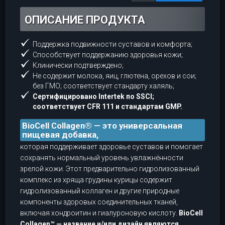
ОПИСАНИЕ ПРОДУКТА
Поддержка подвижности суставов и комфорта;
Способствует поддержанию здоровья кожи;
Клинически подтверждено;
Не содержит молока, яиц, глютена, орехов и сои;
без ГМО; соответствует стандарту халяль;
Сертифицировано Intertek по SSCI;
соответствует CFR 111 и стандартам GMP.
BioCell Collagen® — это универсальная
пищевая добавка,
которая поддерживает здоровье суставов и помогает
сохранять нормальный уровень увлажнённости
зрелой кожи. Этот предварительно гидролизованный
комплекс из хряща грудины курицы содержит
гидролизованный коллаген и другие природные
компоненты здоровых соединительных тканей,
включая хондроитин и гиалуроновую кислоту.
BioCell
Collagen™ — название и/или дизайн являются