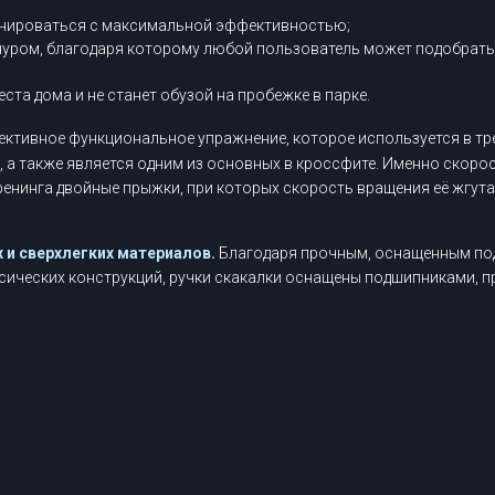
енироваться с максимальной эффективностью;
ром, благодаря которому любой пользователь может подобрать д
ста дома и не станет обузой на пробежке в парке.
ективное функциональное упражнение, которое используется в т
а, а также является одним из основных в кроссфите. Именно скор
енинга двойные прыжки, при которых скорость вращения её жгута
 и сверхлегких материалов.
Благодаря прочным, оснащенным под
ассических конструкций, ручки скакалки оснащены подшипниками,