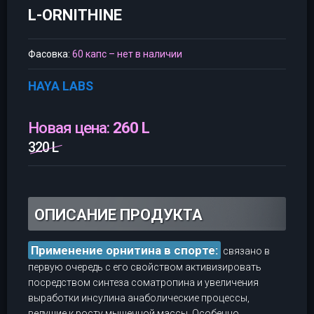
L-ORNITHINE
Фасовка:
60 капс – нет в наличии
HAYA LABS
Новая цена:
260 L
320 L
ОПИСАНИЕ ПРОДУКТА
Применение орнитина в спорте:
связано в
первую очередь с его свойством активизировать
посредством синтеза соматропина и увеличения
выработки инсулина анаболические процессы,
ведущие к росту мышечной массы. Особенно