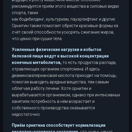
рекомендуется приём этого вещества в силовых видах
спорта, таких
как бодибилдинг, культуризм, пауэрлифтинг и другие.
Орнитин также помогает обрести красивые формы за
счёт своей способности ускорять сжигание жиров,
что ценно при сушке тела.
Усиленные физические нагрузки и избыток
белковой пищи ведут к высокой концентрации
конечных метаболитов,
то есть продуктов распада,
отравляющих организм спортсмена. И здесь
диаминовалериановая кислота приходит на помощь,
помогая выводить вредные вещества, тем самым
облегчая работу печени. Хотя орнитин и
вырабатывается организмом, однако при интенсивных
занятиях потребность в нём возрастает и
собственного производства оказывается
недостаточно.
Приём орнитина способствует нормализации
кислотно-основного состояния,
что очень ценно