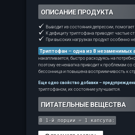
ОПИСАНИЕ ПРОДУКТА
Выводит из состояния депрессии, помогает
К дефициту триптофана приводят частые ст
При высоких нагрузках продукт особенно н
Триптофан – одна из 8 незаменимых 
накапливается, быстро расходуясь на потребно
поэтому ее нехватка приводит к проблемам со
бессонница и повышена восприимчивость к ст
Еще одно свойство добавки – предупреждени
триптофаном, их состояние улучшается.
ПИТАТЕЛЬНЫЕ ВЕЩЕСТВА
В 1-й порции = 1 капсула: