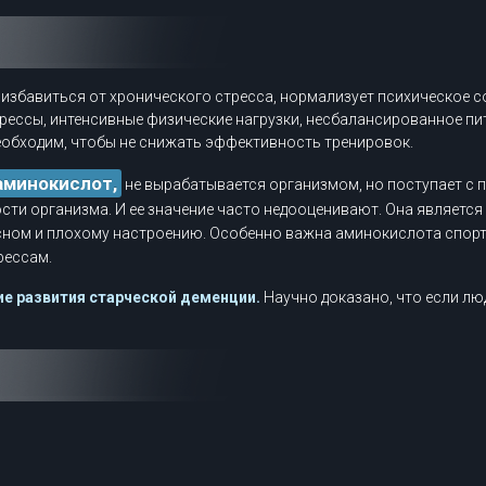
 избавиться от хронического стресса, нормализует психическое с
рессы, интенсивные физические нагрузки, несбалансированное пи
еобходим, чтобы не снижать эффективность тренировок.
аминокислот,
не вырабатывается организмом, но поступает с п
сти организма. И ее значение часто недооценивают. Она являетс
 сном и плохому настроению. Особенно важна аминокислота спорт
рессам.
е развития старческой деменции.
Научно доказано, что если лю