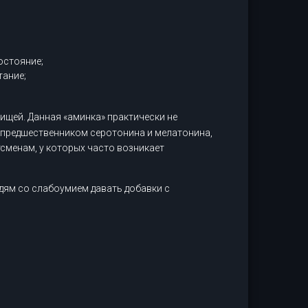
остояние;
тание;
ищей. Данная «аминка» практически не
я предшественником серотонина и мелатонина,
сменам, у которых часто возникает
дям со слабоумием давать добавки с