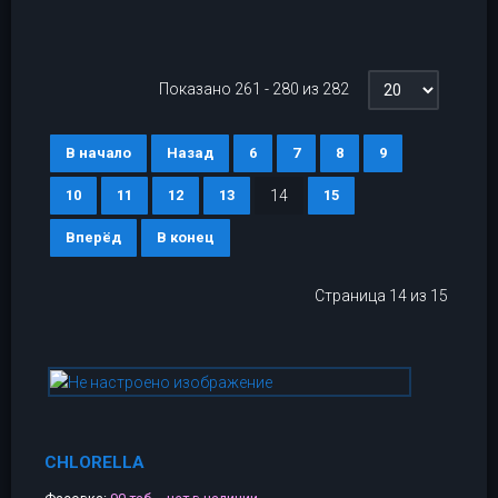
Показано 261 - 280 из 282
В начало
Назад
6
7
8
9
10
11
12
13
14
15
Вперёд
В конец
Страница 14 из 15
CHLORELLA