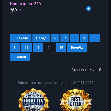
Новая цена:
220 L
260 L
В начало
Назад
6
7
8
9
10
11
12
13
14
15
Вперёд
В конец
Страница 14 из 15
Абсолютно все права защищены
©
2011-2026