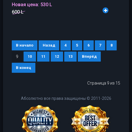
Новая цена:
530 L
600 L
В начало
Назад
4
5
6
7
8
9
10
11
12
13
Вперёд
В конец
Страница 9 из 15
Абсолютно все права защищены
©
2011-2026