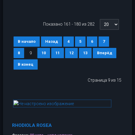
Показано 161 - 180 из 282
В начало
Назад
4
5
6
7
8
9
10
11
12
13
Вперёд
В конец
Страница 9 из 15
RHODIOLA ROSEA