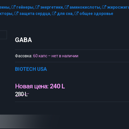
еины,
гейнеры,
энергетики,
аминокислоты,
жиросжига
кторы,
защита сердца,
для сна,
общее здоровье
GABA
Фасовка:
60 капс – нет в наличии
BIOTECH USA
Новая цена:
240 L
280 L