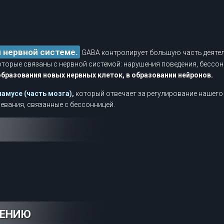
 нервной системе.
GABA контролирует большую часть деятел
торые связаны с нервной системой: нарушения поведения, бессон
образования новых нервных клеток, в образовании нейронов.
амусе (часть мозга),
который отвечает за регулирование нашего 
евания, связанные с бессонницей.
НЕНИЮ