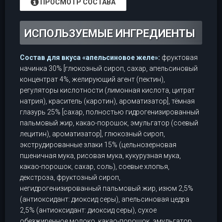
ПРОСМОТР СОСТАВА
ИСПОЛЬЗУЕМЫЕ ИНГРЕДИЕНТЫ
Состав для вкуса «апельсиновое желе»:
фруктовая
начинка 30% [глюкозный сироп, сахар, апельсиновый
концентрат 4%, желирующий агент (пектин),
регуляторы кислотности (лимонная кислота, цитрат
натрия), краситель (каротин), ароматизатор], тёмная
глазурь 25% [сахар, полностью гидрогенизированный
пальмовый жир, какао-порошок, эмульгатор (соевый
лецитин), ароматизатор], глюкозный сироп,
экструдированные злаки 15% (цельнозерновая
пшеничная мука, рисовая мука, кукурузная мука,
какао-порошок, сахар, соль), соевые хлопья,
декстроза, фруктозный сироп,
негидрогенизированный пальмовый жир, изюм 2,5%
(антиоксидант: диоксид серы), апельсиновая цедра
2,5% (антиоксидант: диоксид серы), сухое
обезжиренное молоко, какао-порошок, эмульгатор