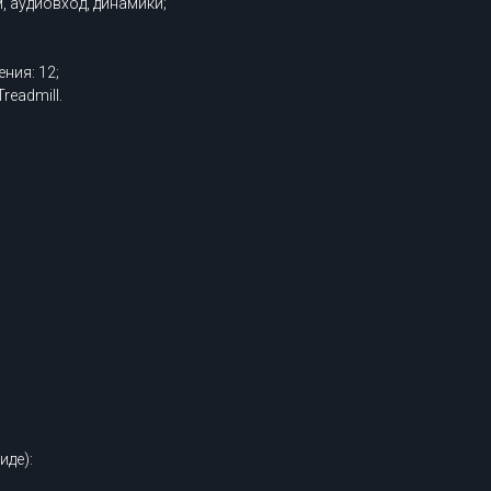
, аудиовход, динамики;
ния: 12;
eadmill.
иде):