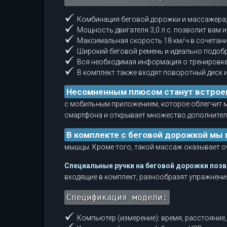
Комбинация беговой дорожки и массажера
Мощность двигателя 3,0 л.с. позволит вам 
Максимальная скорость 18 км/ч в сочетан
Широкий беговой ремень и идеально подоб
Вся необходимая информация о тренировке
В комплект также входят поворотный диск и
Несомненным плюсом станут встрое
с мобильным приложением, которое облегчит 
смартфона и открывает множество дополнител
В комплекте с беговой дорожкой мы 
мышцы. Кроме того, такой массаж оказывает о
Специальные ручки на беговой дорожки позв
входящие в комплект, разнообразят упражнени
Спецификация модели:
Компьютер (измерение): время, расстояние, 