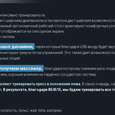
;
интенсивно тренироваться;
ии с широким диапазоном угла наклона даст широкие возможности
ранный эргономичный рабочий стол гарантируют комфортные усл
 отображается на сенсорном экране;
 гантели.
нные динамики,
через которые благодаря USB-входу будет зв
мониторинг результатов упражнений. Это также дает возможност
ьных опций.
получаем массажер,
благодаря которому снижаем риск «подк
чень хорошее влияние на сердечно-сосудистую систему.
оляют тренировать пресс в положении лежа.
В свою очередь, г
я.
В результате, благодаря BE4515, мы будем тренировать все т
скорость, пульс, жир тела, калории;