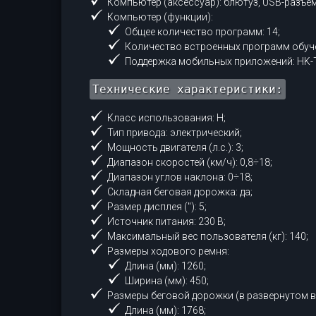
Компьютер (аксессуар): блютуз, USB-разъем
Компьютер (функции):
Общее количество программ: 14;
Количество встроенных программ обуче
Поддержка мобильных приложений: HK-Tr
Технические характеристики:
Класс использования: H;
Тип привода: электрический;
Мощность двигателя (л.с.): 3;
Диапазон скоростей (км/ч): 0,8÷18;
Диапазон углов наклона: 0÷18;
Складная беговая дорожка: да;
Размер дисплея (''): 5;
Источник питания: 230 В;
Максимальный вес пользователя (кг): 140;
Размеры ходового ремня:
Длина (мм): 1260;
Ширина (мм): 450;
Размеры беговой дорожки (в развернутом в
Длина (мм): 1768;